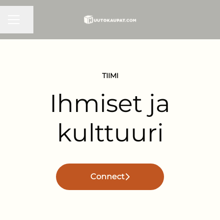
Jaa sivu
Uravalikko
TIIMI
Ihmiset ja
kulttuuri
Connect